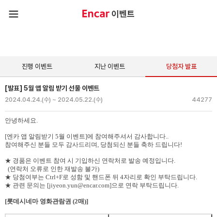
본문 바로가기
이벤트
진행 이벤트
지난 이벤트
당첨자 발표
[발표] 5월 앱 알림 받기 선물 이벤트
2024.04.24.(수) ~ 2024.05.22.(수)
44277
안녕하세요
.
[
엔카 앱 알림받기
5
월 이벤트
]
에 참여해주셔서 감사합니다
..
참여해주신 분들 모두 감사드리며
,
당첨되신 분들 축하 드립니다
!
★ 경품은
이벤트 참여 시 기입하신 연락처로 발송 예정입니다
.
(
연락처
오류로 인한 재발송 불가
)
★ 당첨여부는
Ctrl+F
로 성함 및 핸드폰 뒤
4
자리로 확인 부탁드립니다
.
★
관련 문의는
[jiyeon.yun@encar.com]
으로 연락 부탁드립니다
.
[롯데시네마 영화관람권 (2매)
]